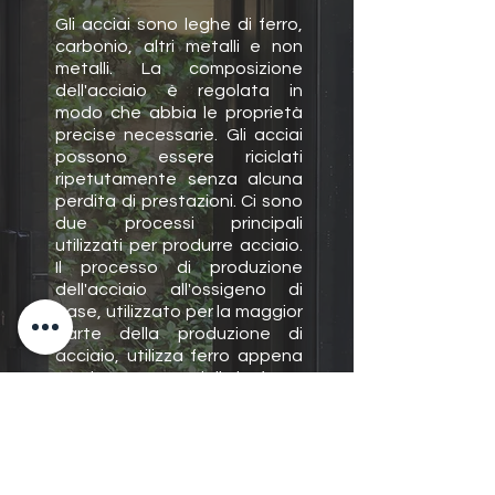
Gli acciai sono leghe di ferro,
carbonio, altri metalli e non
metalli. La composizione
dell'acciaio è regolata in
modo che abbia le proprietà
precise necessarie. Gli acciai
possono essere riciclati
ripetutamente senza alcuna
perdita di prestazioni. Ci sono
due processi principali
utilizzati per produrre acciaio.
Il processo di produzione
dell'acciaio all'ossigeno di
base, utilizzato per la maggior
parte della produzione di
acciaio, utilizza ferro appena
prodotto dall'altoforno
insieme ad alcuni rottami di
acciaio. Il processo del forno
ad arco elettrico utilizza solo
rottami di acciaio.